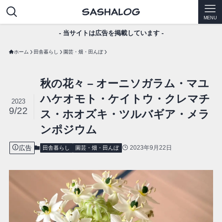
MENU
- 当サイトは広告を掲載しています -
ホーム
田舎暮らし
園芸・畑・田んぼ
秋の花々 – オーニソガラム・マユ
ハケオモト・ケイトウ・クレマチ
2023
9/22
ス・ホオズキ・ツルバギア・メラ
ンポジウム
広告
2023年9月22日
田舎暮らし
園芸・畑・田んぼ