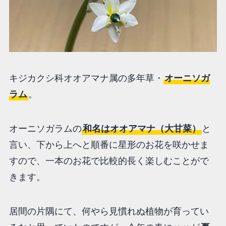
キジカクシ科オオアマナ属の多年草・
オーニソガ
ラム
。
オーニソガラムの
和名はオオアマナ（大甘菜）
と
言い、下から上へと順番に星形のお花を咲かせま
すので、一本のお花で比較的長く楽しむことがで
きます。
居間の片隅にて、何やら見慣れぬ植物が育ってい