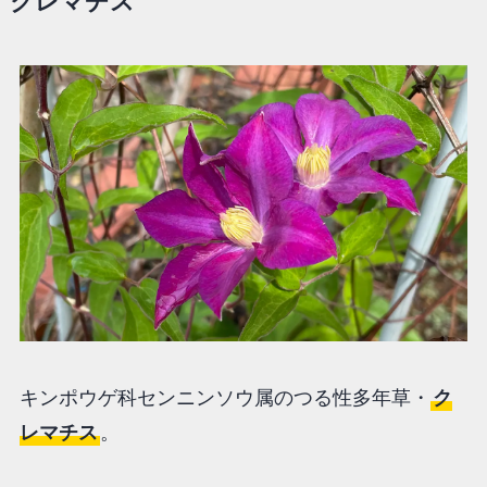
クレマチス
キンポウゲ科センニンソウ属のつる性多年草・
ク
レマチス
。