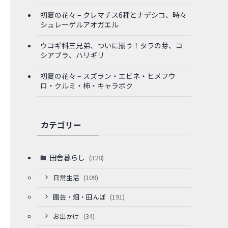
初夏の花々 – クレマチス6種とナデシコ、時々
シュレーゲルアオガエル
ウコギ科三兄弟、ついに揃う！タラの芽、コ
シアブラ、ハリギリ
初夏の花々 – スズラン・エビネ・ヒメフウ
ロ・クルミ・柿・キャラボク
カテゴリー
田舎暮らし
(328)
日常生活
(109)
園芸・畑・田んぼ
(191)
お出かけ
(34)