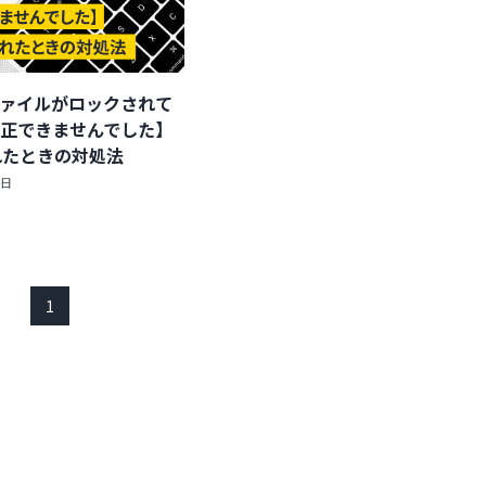
 【ファイルがロックされて
修正できませんでした】
れたときの対処法
0日
1