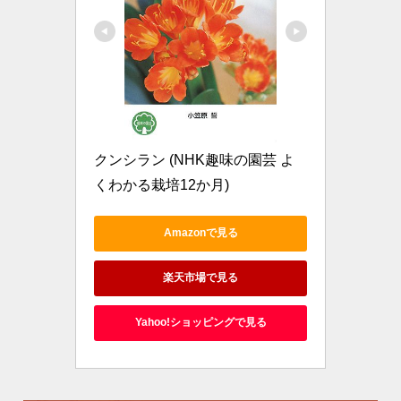
クンシラン (NHK趣味の園芸 よ
くわかる栽培12か月)
Amazonで見る
楽天市場で見る
Yahoo!ショッピングで見る