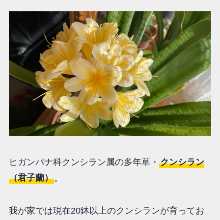
ヒガンバナ科クンシラン属の多年草・
クンシラン
（君子蘭）
。
我が家では現在20鉢以上のクンシランが育ってお