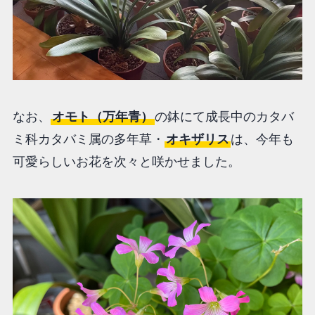
なお、
オモト（万年青）
の鉢にて成長中のカタバ
ミ科カタバミ属の多年草・
オキザリス
は、今年も
可愛らしいお花を次々と咲かせました。