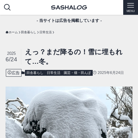
MENU
- 当サイトは広告を掲載しています -
ホーム
田舎暮らし
日常生活
えっ？まだ降るの！雪に埋もれ
2025
6/24
て…冬。
広告
2025年6月24日
田舎暮らし
日常生活
園芸・畑・田んぼ