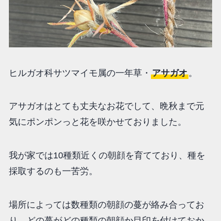
ヒルガオ科サツマイモ属の一年草・
アサガオ
。
アサガオはとても丈夫なお花でして、晩秋まで元
気にポンポンっと花を咲かせておりました。
我が家では10種類近くの朝顔を育てており、種を
採取するのも一苦労。
場所によっては数種類の朝顔の蔓が絡み合ってお
り、どの蔓がどの種類の朝顔か目印を付けておか