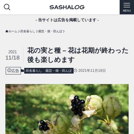
MENU
- 当サイトは広告を掲載しています -
ホーム
田舎暮らし
園芸・畑・田んぼ
花の実と種 – 花は花期が終わった
2021
11/18
後も楽しめます
広告
2021年11月18日
田舎暮らし
園芸・畑・田んぼ