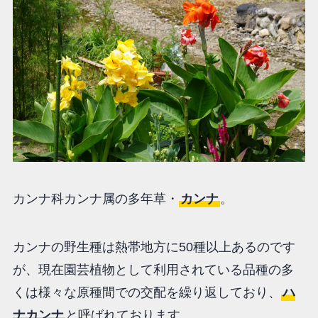
カンナ科カンナ属の多年草・
カンナ
。
カンナの野生種は熱帯地方に50種以上あるのです
が、現在園芸植物として利用されている品種の多
くは様々な原種間での交配を繰り返しており、
ハ
ナカンナ
と呼ばれております。