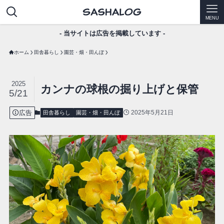
MENU
- 当サイトは広告を掲載しています -
ホーム
田舎暮らし
園芸・畑・田んぼ
2025
カンナの球根の掘り上げと保管
5/21
広告
2025年5月21日
田舎暮らし
園芸・畑・田んぼ