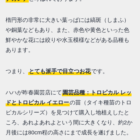
楕円形の非常に大きい葉っぱには縞斑（しまふ）
や銅葉などもあり、また、赤色や黄色といった色
鮮やかな花には絞りや水玉模様などがある品種も
あります。
つまり、
とても派手で目立つお花
です。
ハハが昨春園芸店にて
園芸品種：トロピカル レッ
ドとトロピカル イエロー
の苗（タイキ種苗のトロ
ピカルシリーズ）を見つけて購入し地植えしたと
ころ、あれよあれよという間に大きくなり、約2か
月後には80cm程の高さにまで成長を遂げました。