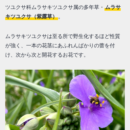
ツユクサ科ムラサキツユクサ属の多年草・
ムラサ
キツユクサ（紫露草）
。
ムラサキツユクサは至る所で野生化するほど性質
が強く、一本の花茎にあふれんばかりの蕾を付
け、次から次と開花するお花です。