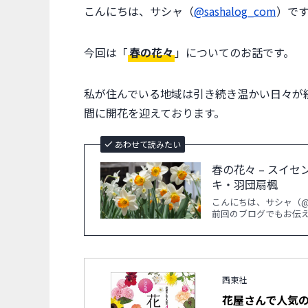
こんにちは、サシャ（
@sashalog_com
）で
今回は「
春の花々
」についてのお話です。
私が住んでいる地域は引き続き温かい日々が
間に開花を迎えております。
あわせて読みたい
春の花々 – スイ
キ・羽団扇楓
こんにちは、サシャ（@s
前回のブログでもお伝
西東社
花屋さんで人気の4