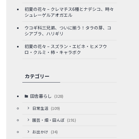
初夏の花々 – クレマチス6種とナデシコ、時々
シュレーゲルアオガエル
ウコギ科三兄弟、ついに揃う！タラの芽、コ
シアブラ、ハリギリ
初夏の花々 – スズラン・エビネ・ヒメフウ
ロ・クルミ・柿・キャラボク
カテゴリー
田舎暮らし
(328)
日常生活
(109)
園芸・畑・田んぼ
(191)
お出かけ
(34)