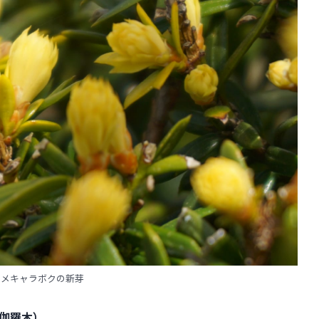
ンメキャラボクの新芽
伽羅木）
。