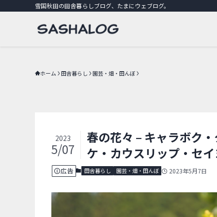
雪国秋田の田舎暮らしブログ、たまにウェブログ。
ホーム
田舎暮らし
園芸・畑・田んぼ
春の花々 – キャラボク
2023
5/07
ケ・カウスリップ・セイ
広告
田舎暮らし
園芸・畑・田んぼ
2023年5月7日