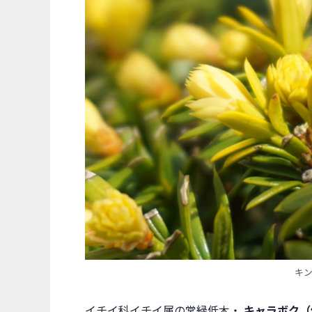
キ
イチイ科イチイ属の常緑低木・
キャラボク（