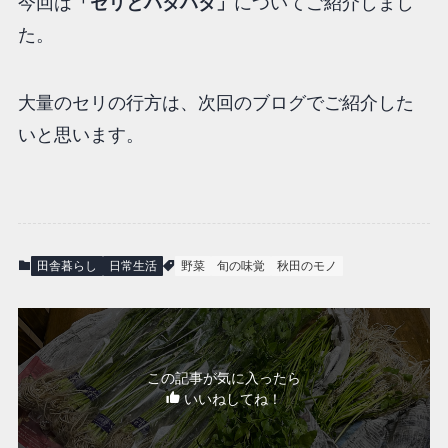
今回は
「セリとハタハタ」
についてご紹介しまし
た。
大量のセリの行方は、次回のブログでご紹介した
いと思います。
田舎暮らし
日常生活
野菜
旬の味覚
秋田のモノ
この記事が気に入ったら
いいねしてね！