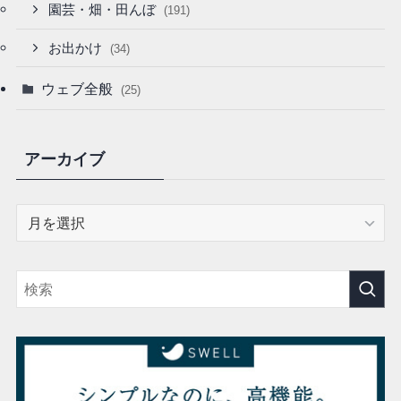
園芸・畑・田んぼ
(191)
お出かけ
(34)
ウェブ全般
(25)
アーカイブ
ア
ー
カ
イ
ブ