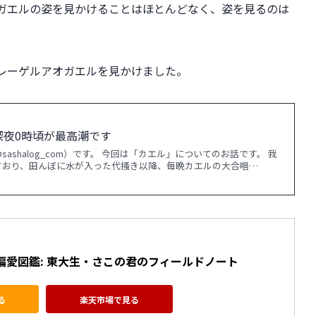
ガエルの姿を見かけることはほとんどなく、姿を見るのは
レーゲルアオガエルを見かけました。
 深夜0時頃が最高潮です
ashalog_com）です。 今回は「カエル」についてのお話です。 我
ており、田んぼに水が入った代掻き以降、毎晩カエルの大合唱…
 偏愛図鑑: 東大生・さこの君のフィールドノート
る
楽天市場で見る