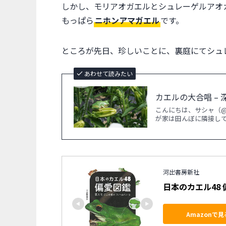
しかし、モリアオガエルとシュレーゲルアオ
もっぱら
ニホンアマガエル
です。
ところが先日、珍しいことに、裏庭にてシュ
あわせて読みたい
カエルの大合唱 –
こんにちは、サシャ（@s
が家は田んぼに隣接し
河出書房新社
日本のカエル48
Amazonで見