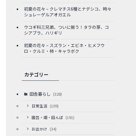
初夏の花々 – クレマチス6種とナデシコ、時々
シュレーゲルアオガエル
ウコギ科三兄弟、ついに揃う！タラの芽、コ
シアブラ、ハリギリ
初夏の花々 – スズラン・エビネ・ヒメフウ
ロ・クルミ・柿・キャラボク
カテゴリー
田舎暮らし
(328)
日常生活
(109)
園芸・畑・田んぼ
(191)
お出かけ
(34)