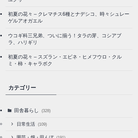
初夏の花々 – クレマチス6種とナデシコ、時々シュレー
ゲルアオガエル
ウコギ科三兄弟、ついに揃う！タラの芽、コシアブ
ラ、ハリギリ
初夏の花々 – スズラン・エビネ・ヒメフウロ・クル
ミ・柿・キャラボク
カテゴリー
田舎暮らし
(328)
日常生活
(109)
園芸・畑・田んぼ
(191)