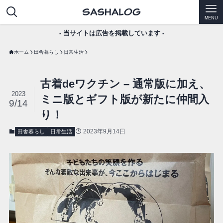
MENU
- 当サイトは広告を掲載しています -
ホーム
田舎暮らし
日常生活
古着deワクチン – 通常版に加え、
2023
ミニ版とギフト版が新たに仲間入
9/14
り！
2023年9月14日
田舎暮らし
日常生活