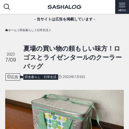
MENU
- 当サイトは広告を掲載しています -
ホーム
田舎暮らし
日常生活
夏場の買い物の頼もしい味方！ロ
2023
ゴスとライゼンタールのクーラー
7/09
バッグ
広告
2023年7月9日
田舎暮らし
日常生活