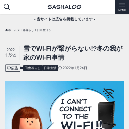
MENU
- 当サイトは広告を掲載しています -
ホーム
田舎暮らし
日常生活
雪でWi-Fiが繋がらない!?冬の我が
2022
1/24
家のWi-Fi事情
広告
2022年1月24日
田舎暮らし
日常生活