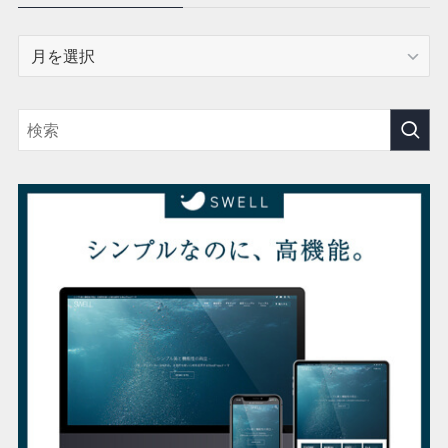
ア
ー
カ
イ
ブ