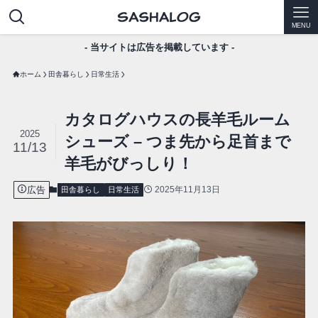
MENU
- 当サイトは広告を掲載しています -
ホーム
田舎暮らし
日常生活
カタログハウスの長羊毛ルーム
2025
シューズ – つま先から足首まで
11/13
羊毛がびっしり！
広告
2025年11月13日
田舎暮らし
日常生活