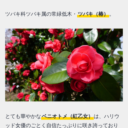
ツバキ科ツバキ属の常緑低木・
ツバキ（椿）
。
とても華やかな
ベニオトメ（紅乙女）
は、ハリウ
ッド女優のごとく自信たっぷりに咲き誇っており