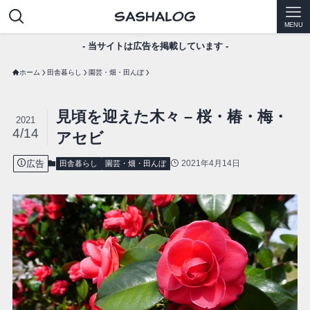
MENU
- 当サイトは広告を掲載しています -
ホーム
田舎暮らし
園芸・畑・田んぼ
見頃を迎えた木々 – 桜・椿・梅・
2021
4/14
アセビ
広告
2021年4月14日
田舎暮らし
園芸・畑・田んぼ