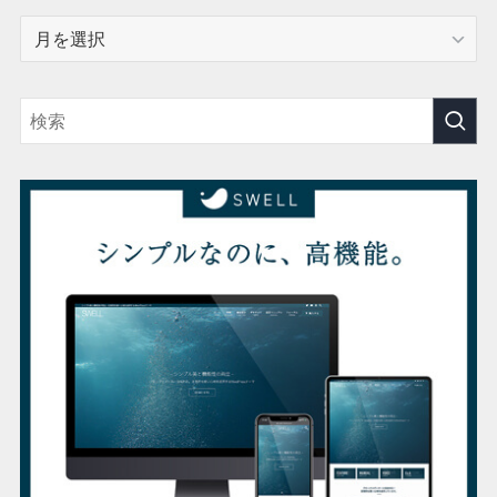
ア
ー
カ
イ
ブ