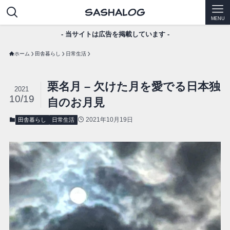
MENU
- 当サイトは広告を掲載しています -
ホーム
田舎暮らし
日常生活
栗名月 – 欠けた月を愛でる日本独
2021
10/19
自のお月見
2021年10月19日
田舎暮らし
日常生活