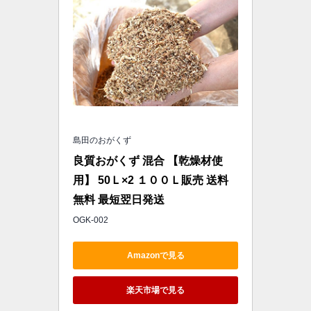
島田のおがくず
良質おがくず 混合 【乾燥材使
用】 50Ｌ×2 １００Ｌ販売 送料
無料 最短翌日発送
OGK-002
Amazonで見る
楽天市場で見る