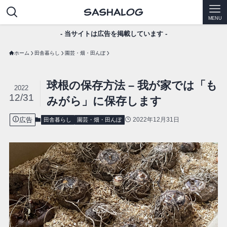
MENU
- 当サイトは広告を掲載しています -
ホーム
田舎暮らし
園芸・畑・田んぼ
球根の保存方法 – 我が家では「も
2022
12/31
みがら」に保存します
広告
2022年12月31日
田舎暮らし
園芸・畑・田んぼ