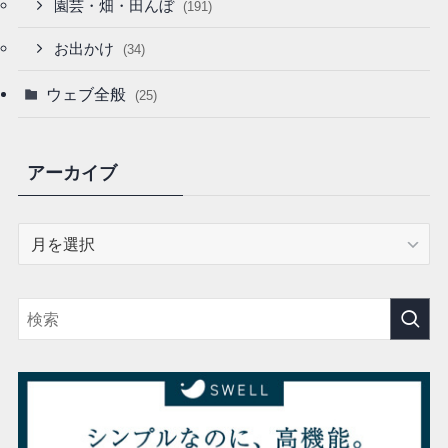
園芸・畑・田んぼ
(191)
お出かけ
(34)
ウェブ全般
(25)
アーカイブ
ア
ー
カ
イ
ブ