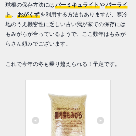
球根の保存方法には
バーミキュライト
や
パーライ
ト
、
おがくず
を利用する方法もありますが、寒冷
地のうえ機密性に乏しい古い我が家での保存には
もみがらが合っているようで、ここ数年はもみが
らさん頼みでございます。
これで今年の冬も乗り越えられる！予定です。